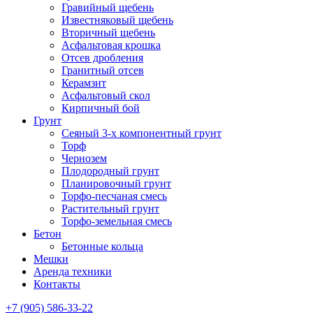
Гравийный щебень
Известняковый щебень
Вторичный щебень
Асфальтовая крошка
Отсев дробления
Гранитный отсев
Керамзит
Асфальтовый скол
Кирпичный бой
Грунт
Сеяный 3-х компонентный грунт
Торф
Чернозем
Плодородный грунт
Планировочный грунт
Торфо-песчаная смесь
Растительный грунт
Торфо-земельная смесь
Бетон
Бетонные кольца
Мешки
Аренда техники
Контакты
+7 (905) 586-33-22