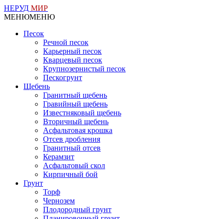
НЕРУД
МИР
МЕНЮ
МЕНЮ
Песок
Речной песок
Карьерный песок
Кварцевый песок
Крупнозернистый песок
Пескогрунт
Щебень
Гранитный щебень
Гравийный щебень
Известняковый щебень
Вторичный щебень
Асфальтовая крошка
Отсев дробления
Гранитный отсев
Керамзит
Асфальтовый скол
Кирпичный бой
Грунт
Торф
Чернозем
Плодородный грунт
Планировочный грунт