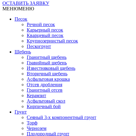
ОСТАВИТЬ ЗАЯВКУ
МЕНЮ
МЕНЮ
Песок
Речной песок
Карьерный песок
Кварцевый песок
Крупнозернистый песок
Пескогрунт
Щебень
Гранитный щебень
Гравийный щебень
Известняковый щебень
Вторичный щебень
Асфальтовая крошка
Отсев дробления
Гранитный отсев
Керамзит
Асфальтовый скол
Кирпичный бой
Грунт
Сеяный 3-х компонентный грунт
Торф
Чернозем
Плодородный грунт