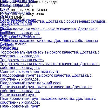
Плодородный грунт
Наличие материалов на складе
Планировочный
Быстрая доставка
грунт
Качественные материалы
Торфо-песчаная
Работаем круглосуточно
смесь
НЕРУД МИР
Растительный грунт
Торф высокого качества. Доставка с собственных складов.
Торфо-земельная
Торф
смесь
Торфо-песчаная смесь высокого качества. Доставка с
Бетон
собственных складов.
Бетонные кольца
Торфо-песчаная смесь
Мешки
Чернозем высокого качества. Доставка с собственных
Аренда техники
складов.
Контакты
Чернозем
Торфо-земельная смесь высокого качества. Доставка с
собственных складов.
Торфо-земельная смесь
Торфо-земельная смесь высокого качества. Доставка с
собственных складов.
Сеяный 3-х компонентный грунт
Плодородный грунт высокого качества. Доставка с
собственных складов.
Плодородный грунт, верхний слой
Растительный грунт высокого качества. Доставка с
собственных складов.
Растительный грунт
Планировочный грунт высокого качества. Доставка с
собственных складов.
Планировочный грунт